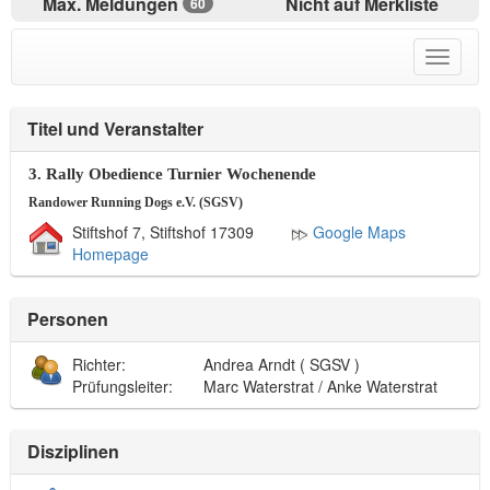
Max. Meldungen
Nicht auf Merkliste
60
Toggle
navigat
menu
Titel und Veranstalter
3. Rally Obedience Turnier Wochenende
Randower Running Dogs e.V. (SGSV)
Stiftshof 7, Stiftshof 17309
Google Maps
Homepage
Personen
Richter:
Andrea Arndt ( SGSV )
Prüfungsleiter:
Marc Waterstrat / Anke Waterstrat
Disziplinen