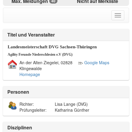
Max. Meldungen
Nicht auf Merkliste
40
Toggle
navigat
menu
Titel und Veranstalter
Landesmeisterschaft DVG Sachsen-Thüringen
Agility Freunde Niederschlesien e.V (DVG)
An der Alten Ziegelei, 02828
Google Maps
Klingewalde
Homepage
Personen
Richter:
Lisa Lange (DVG)
Prüfungsleiter:
Katharina Günther
Disziplinen