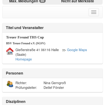
Max. Meldungen
Nicht auf Merkliste
50
Toggle
navigat
menu
Titel und Veranstalter
Treuer Freund THS Cup
HSV Treuer Freund e.V. (SGSV)
Gießerstraße 41 06116 Halle
Google Maps
(Saale)
Homepage
Personen
Richter:
Nina Gerngroß
Prüfungsleiter:
Detlef Förster
Disziplinen