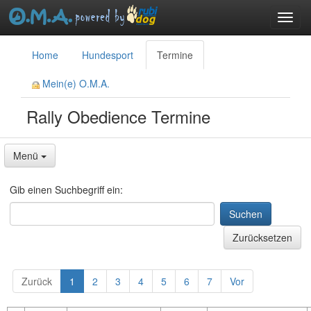
Toggl
navig
menu
Home
Hundesport
Termine
Mein(e) O.M.A.
Rally Obedience Termine
Menü
Gib einen Suchbegriff ein:
Suchen
Zurücksetzen
Zurück
1
2
3
4
5
6
7
Vor