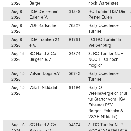
2026
Berge
noch Warteliste)
Aug 9,
HSV Die Peiner
31249
RO-Turnier HSV Die
2026
Eulen e.V.
Peiner Eulen
Aug 9,
VDP Karlsruhe
76227
Rally Obedience
2026
Turnier
Aug 9,
HSV Franken 24
91781
FCI RO Turnier in
2026
e.V.
Weißenburg
Aug 15,
SC Hund & Co
04874
3. RO Turnier NUR
2026
Belgern e.V.
NOCH FCI noch
möglich
Aug 15,
Vulkan Dogs e.V.
56743
Rally Obedience
2026
Turnier
Aug 15,
VSGH Niddatal
61194
Rally-O
2026
Vereinsvergleich (nur
für Starter vom HSV
Erbstadt PSV
Bergen-Enkheim &
VSGH Niddatal)
Aug 16,
SC Hund & Co
04874
3. RO Turnier NUR
2026
Belgern e.V.
NOCH WARTELISTE