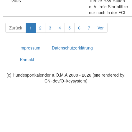
2026
Turnier HSV Hatten
e. V. freie Startplätze
nur noch in der FCI
Zurück
1
2
3
4
5
6
7
Vor
Impressum
Datenschutzerklärung
Kontakt
(c) Hundesportkalender & O.M.A 2008 - 2026 (site rendered by:
CN=dev/O=keysystem)