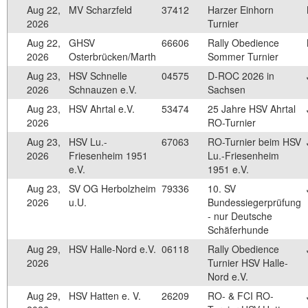
Aug 22,
MV Scharzfeld
37412
Harzer Einhorn
2026
Turnier
Aug 22,
GHSV
66606
Rally Obedience
2026
Osterbrücken/Marth
Sommer Turnier
Aug 23,
HSV Schnelle
04575
D-ROC 2026 in
2026
Schnauzen e.V.
Sachsen
Aug 23,
HSV Ahrtal e.V.
53474
25 Jahre HSV Ahrtal
2026
RO-Turnier
Aug 23,
HSV Lu.-
67063
RO-Turnier beim HSV
2026
Friesenheim 1951
Lu.-Friesenheim
e.V.
1951 e.V.
Aug 23,
SV OG Herbolzheim
79336
10. SV
2026
u.U.
Bundessiegerprüfung
- nur Deutsche
Schäferhunde
Aug 29,
HSV Halle-Nord e.V.
06118
Rally Obedience
2026
Turnier HSV Halle-
Nord e.V.
Aug 29,
HSV Hatten e. V.
26209
RO- & FCI RO-