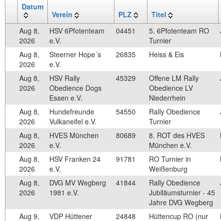
Datum
Verein
PLZ
Titel
Aug 8,
HSV 6Pfotenteam
04451
5. 6Pfotenteam RO
2026
e.V.
Turnier
Aug 8,
Steerner Hope´s
26835
Heiss & Eis
2026
e.V.
Aug 8,
HSV Rally
45329
Offene LM Rally
2026
Obedience Dogs
Obedience LV
Essen e.V.
Niederrhein
Aug 8,
Hundefreunde
54550
Rally Obedience
2026
Vulkaneifel e.V.
Turnier
Aug 8,
HVES München
80689
8. ROT des HVES
2026
e.V.
München e.V.
Aug 8,
HSV Franken 24
91781
RO Turnier in
2026
e.V.
Weißenburg
Aug 8,
DVG MV Wegberg
41844
Rally Obedience
2026
1981 e.V.
Jubiläumsturnier - 45
Jahre DVG Wegberg
Aug 9,
VDP Hüttener
24848
Hüttencup RO (nur