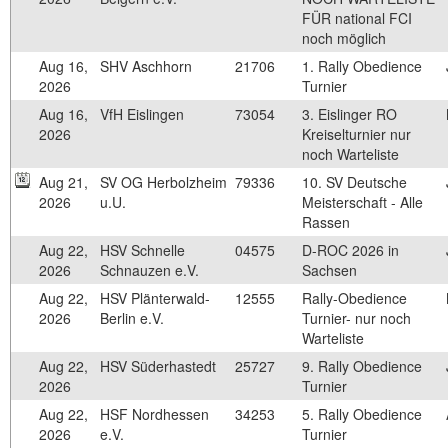
FÜR national FCI
noch möglich
Aug 16,
SHV Aschhorn
21706
1. Rally Obedience
2026
Turnier
Aug 16,
VfH Eislingen
73054
3. Eislinger RO
2026
Kreiselturnier nur
noch Warteliste
Aug 21,
SV OG Herbolzheim
79336
10. SV Deutsche
2026
u.U.
Meisterschaft - Alle
Rassen
Aug 22,
HSV Schnelle
04575
D-ROC 2026 in
2026
Schnauzen e.V.
Sachsen
Aug 22,
HSV Plänterwald-
12555
Rally-Obedience
2026
Berlin e.V.
Turnier- nur noch
Warteliste
Aug 22,
HSV Süderhastedt
25727
9. Rally Obedience
2026
Turnier
Aug 22,
HSF Nordhessen
34253
5. Rally Obedience
2026
e.V.
Turnier